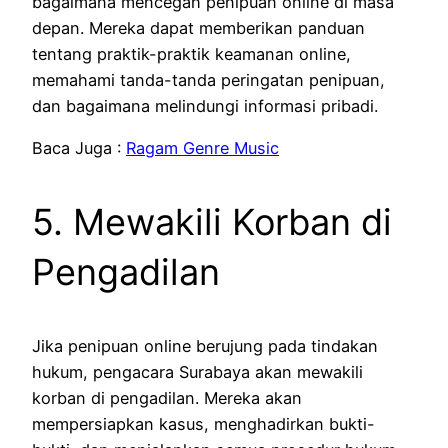
bagaimana mencegah penipuan online di masa
depan. Mereka dapat memberikan panduan
tentang praktik-praktik keamanan online,
memahami tanda-tanda peringatan penipuan,
dan bagaimana melindungi informasi pribadi.
Baca Juga :
Ragam Genre Music
5. Mewakili Korban di
Pengadilan
Jika penipuan online berujung pada tindakan
hukum, pengacara Surabaya akan mewakili
korban di pengadilan. Mereka akan
mempersiapkan kasus, menghadirkan bukti-