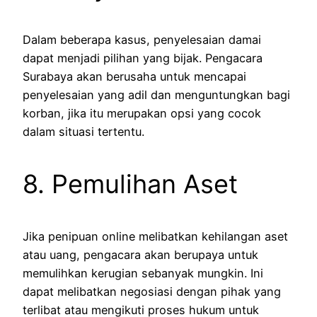
Dalam beberapa kasus, penyelesaian damai
dapat menjadi pilihan yang bijak. Pengacara
Surabaya akan berusaha untuk mencapai
penyelesaian yang adil dan menguntungkan bagi
korban, jika itu merupakan opsi yang cocok
dalam situasi tertentu.
8. Pemulihan Aset
Jika penipuan online melibatkan kehilangan aset
atau uang, pengacara akan berupaya untuk
memulihkan kerugian sebanyak mungkin. Ini
dapat melibatkan negosiasi dengan pihak yang
terlibat atau mengikuti proses hukum untuk