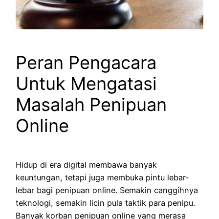
Peran Pengacara
Untuk Mengatasi
Masalah Penipuan
Online
Hidup di era digital membawa banyak
keuntungan, tetapi juga membuka pintu lebar-
lebar bagi penipuan online. Semakin canggihnya
teknologi, semakin licin pula taktik para penipu.
Banyak korban penipuan online yang merasa