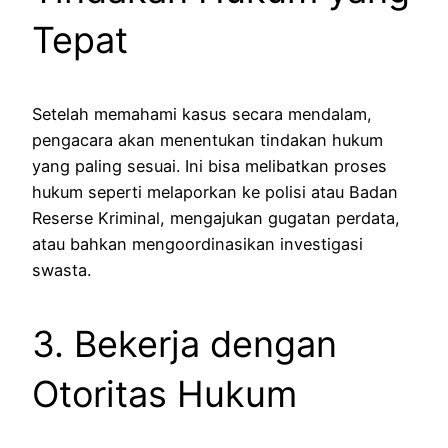
Tepat
Setelah memahami kasus secara mendalam,
pengacara akan menentukan tindakan hukum
yang paling sesuai. Ini bisa melibatkan proses
hukum seperti melaporkan ke polisi atau Badan
Reserse Kriminal, mengajukan gugatan perdata,
atau bahkan mengoordinasikan investigasi
swasta.
3. Bekerja dengan
Otoritas Hukum