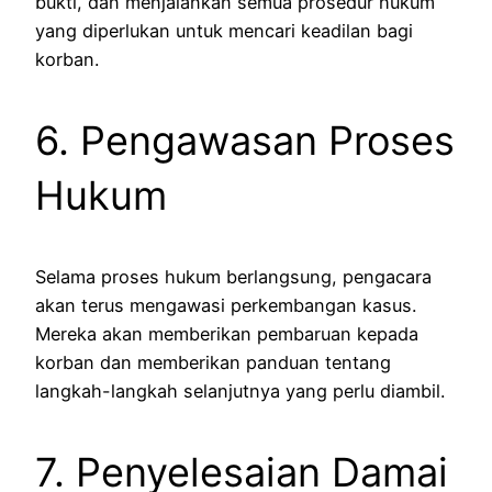
bukti, dan menjalankan semua prosedur hukum
yang diperlukan untuk mencari keadilan bagi
korban.
6. Pengawasan Proses
Hukum
Selama proses hukum berlangsung, pengacara
akan terus mengawasi perkembangan kasus.
Mereka akan memberikan pembaruan kepada
korban dan memberikan panduan tentang
langkah-langkah selanjutnya yang perlu diambil.
7. Penyelesaian Damai