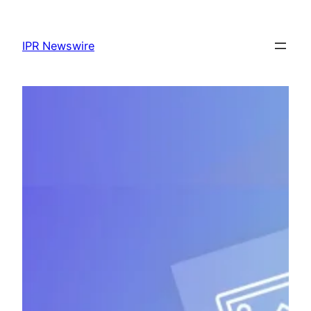
Lewati
ke
IPR Newswire
konten