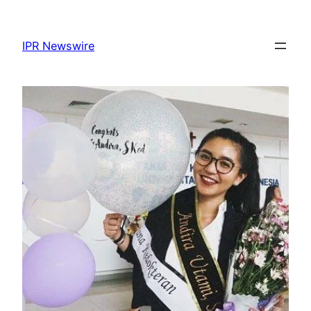
Lewati
ke
IPR Newswire
konten