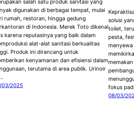
rupakan salah satu produk sanitasi yang
nyak digunakan di berbagai tempat, mulai
Kepraktis
ri rumah, restoran, hingga gedung
solusi ya
rkantoran di Indonesia. Merek Toto dikenal
toilet, te
as karena reputasinya yang baik dalam
pesta, fes
mproduksi alat-alat sanitasi berkualitas
menyewa to
nggi. Produk ini dirancang untuk
memikirka
mberikan kenyamanan dan efisiensi dalam
memakan 
nggunaan, terutama di area publik. Urinoir
pembangu
i…
menunggu 
/03/2025
fokus pada
08/03/20