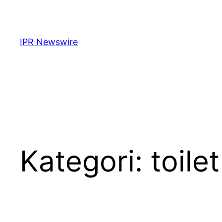
Lewati
ke
konten
IPR Newswire
Kategori:
toile