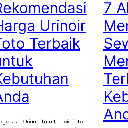
Rekomendasi
7 A
Harga Urinoir
Me
Toto Terbaik
Sew
untuk
Men
Kebutuhan
Ter
Anda
Ke
An
ngenalan Urinoir Toto Urinoir Toto