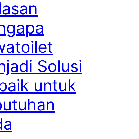
lasan
ngapa
atoilet
jadi Solusi
baik untuk
butuhan
da